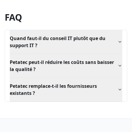
FAQ
Quand faut-il du conseil IT plutôt que du
support IT ?
Le support IT garde les systèmes opérationnels au
Petatec peut-il réduire les coûts sans baisser
quotidien. Le conseil IT est nécessaire lorsque la
la qualité ?
direction doit décider sur coûts, architecture,
fournisseurs, résilience, outsourcing ou gouvernance.
Oui, lorsque le travail commence par des preuves:
Petatec remplace-t-il les fournisseurs
usage réel, contrats, support, infrastructure, sécurité et
existants ?
responsabilités.
Pas automatiquement. Souvent, Petatec aide à mieux
gouverner les fournisseurs existants avant de
recommander un changement.